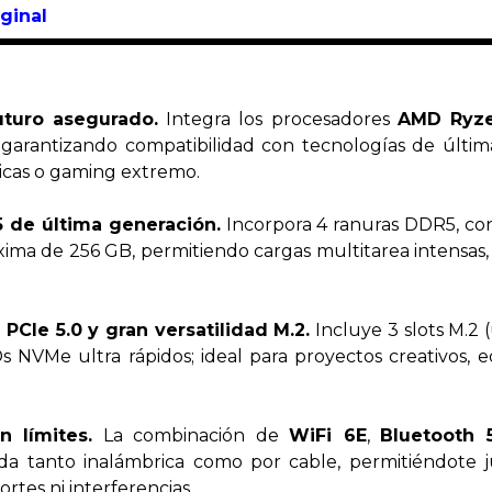
ginal
uturo asegurado.
Integra los procesadores
AMD Ryze
garantizando compatibilidad con tecnologías de últim
ticas o gaming extremo.
5 de última generación.
Incorpora 4 ranuras DDR5, con
a de 256 GB, permitiendo cargas multitarea intensas, fl
CIe 5.0 y gran versatilidad M.2.
Incluye 3 slots M.2 
Ds NVMe ultra rápidos; ideal para proyectos creativos, 
 límites.
La combinación de
WiFi 6E
,
Bluetooth 5
ida tanto inalámbrica como por cable, permitiéndote 
rtes ni interferencias.