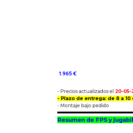
1.965 €
-
Precios actualizados el
20-05-
- Plazo de entrega: de 8 a 10 
- Montaje bajo pedido
Resumen de FPS y jugabil