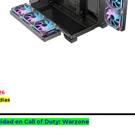
26
días
idad en Call of Duty: Warzone