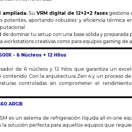
il ampliada.
Su
VRM digital de 12+2+2 fases
gestiona 
 potentes, aportando robustez y eficiencia térmica e
utacional.
 de dominar tu setup con una base sólida y preparada pa
ara workstations creativas como para equipos gaming de a
6
00X
- 6
Núcleos
+ 12 Hilos
ador de 6 núcleos y 12 hilos que garantiza un exce
e contenido. Con la arquitectura Zen 4 y un proceso de 
raturas controladas sin comprometer el rendimiento,
 360 ARGB
 es un sistema de refrigeración líquida all-in-one eq
 la solución perfecta para aquellos equipos que requ