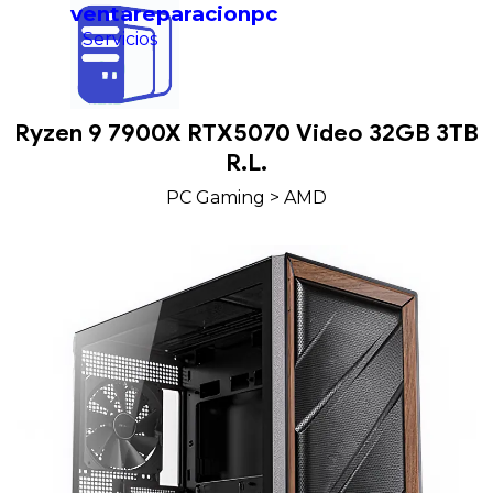
Vaya al Contenido
ventareparacionpc
Servicios
Saltar menú
Ryzen 9 7900X RTX5070 Video 32GB 3TB
R.L.
PC Gaming
>
AMD