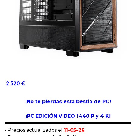
2.520 €
¡No te pierdas esta bestia de PC!
¡PC EDICIÓN VIDEO 1
440 P y 4 K
!
- Precios actualizados el
11-05-26