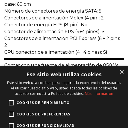
base: 60 cm
Número de conectores de energía SATA: 5
Conectores de alimentación Molex (4 pin): 2
Conector de energía EPS (8-pin): No
Conector de alimentación EPS (4+4 pines): Si
Conectores de alimentación PCI Express (6 + 2 pin):
2
CPU conector de alimentación (4 +4 pines): Si
Contar con una fuente de alimentación de 850 W
×
asegura que todos los componentes reciban la
Ese sitio web utiliza cookies
energía necesaria para funcionar de manera
Este sitio web usa cookies para mejorar la experiencia del usuario.
eficiente. La certificación 80 Plus Gold garantiza
Al utilizar nuestro sitio web, usted acepta todas las cookies de
una alta eficiencia energética, reduciendo el
acuerdo con nuestra Política de cookies.
Más información
consumo y el calor generado.
COOKIES DE RENDIMIENTO
Técnico Informático
COOKIES DE PREFERENCIAS
COOKIES DE FUNCIONALIDAD
Lunes a Domingo:
10:00 -