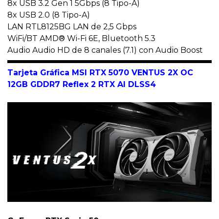
8x USB 3.2 Gen 1 5Gbps (8 Tipo-A)
8x USB 2.0 (8 Tipo-A)
LAN RTL8125BG LAN de 2,5 Gbps
WiFi/BT AMD® Wi-Fi 6E, Bluetooth 5.3
Audio Audio HD de 8 canales (7.1) con Audio Boost
Tarjeta Gráfica
MSI RTX 5070 VENTUS 2X OC
12GB GDDR7 Reflex 2 RTX AI DLSS4